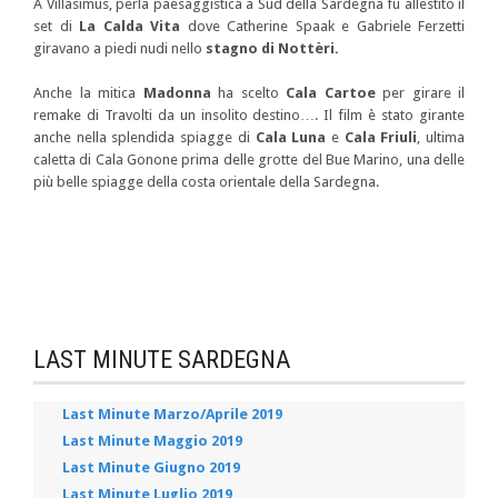
A Villasimus, perla paesaggistica a Sud della Sardegna fu allestito il
set di
La Calda Vita
dove Catherine Spaak e Gabriele Ferzetti
giravano a piedi nudi nello
stagno di Nottèri.
Anche la mitica
Madonna
ha scelto
Cala Cartoe
per girare il
remake di Travolti da un insolito destino…. Il film è stato girante
anche nella splendida spiagge di
Cala Luna
e
Cala Friuli
, ultima
caletta di Cala Gonone prima delle grotte del Bue Marino, una delle
più belle spiagge della costa orientale della Sardegna.
LAST MINUTE SARDEGNA
Last Minute Marzo/Aprile 2019
Last Minute Maggio 2019
Last Minute Giugno 2019
Last Minute Luglio 2019