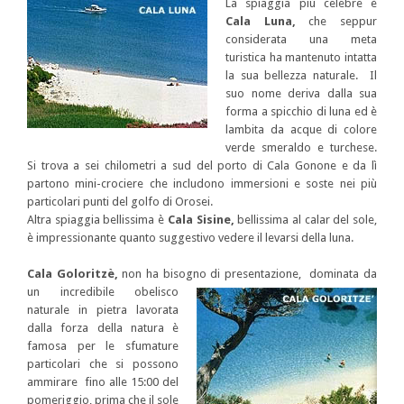
La spiaggia più celebre è
Cala Luna,
che seppur
considerata una meta
turistica ha mantenuto intatta
la sua bellezza naturale. Il
suo nome deriva dalla sua
forma a spicchio di luna ed è
lambita da acque di colore
verde smeraldo e turchese.
Si trova a sei chilometri a sud del porto di Cala Gonone e da lì
partono mini-crociere che includono immersioni e soste nei più
particolari punti del golfo di Orosei.
Altra spiaggia bellissima è
Cala Sisine,
bellissima al calar del sole,
è impressionante quanto suggestivo vedere il levarsi della luna.
Cala Goloritzè,
non ha bisogno di presentazione, dominata da
un
incredibile obelisco
naturale in pietra lavorata
dalla forza della natura è
famosa per le sfumature
particolari che si possono
ammirare fino alle 15:00 del
pomeriggio, prima che il sole