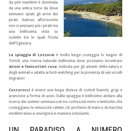
da pini marittimi è dominata
da una antica torre da dove
venivano spiati gli arrivi dei
pirati. Adesso all’orizzonte
non si avvisano più i pirati ma
una bellissima vista su
isolette tra le quali l’Isola
dell’Ogliastra.
La spiaggia di Lotzorai
è molto lunga costeggia lo stagno di
Tortolì, una riserva naturale bellissima dove possiamo incontrare
aironi e fenicotteri rosa
. Indicata per gli amanti della natura e
degli animali e adatta ai bird-watching per la presenza di vari uccelli
migratori
Coccorocci
è invece una lunga distesa di ciottoli bianchi, grigi e
arancione a forma di uovo. Dalla spiaggia è bellissimo andare alla
ricerca dei sentieri seminascosti tra corbezzoli mirto e lentischio che
costeggiano le minuscole calette. Un profumo di mare e di macchia
mediterranea vi avvolgerà in maniera estasiante.
UN PARADISO A NUMERO