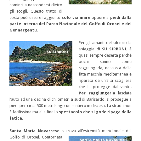
cominci a nascondersi dietro
gli scogli. Questo tratto di
costa può essere raggiunto
solo via mare
oppure a
piedi dalla
parte interna del Parco Nazionale del Golfo di Orosei e del
Gennargentu
.
Per gli amanti del silenzio la
spiaggia di
SU SIRBONI
, è
quasi sempre deserta perché
pochi sanno come
raggiungerla, nascosta dalla
fitta macchia mediterranea e
riparata da un’alta scogliera
che la protegge dal vento.
Per raggiungerla
lasciate
l’auto ad una decina di chilometri a sud di Barisardo, si prosegue a
piedi per circa 500 metri lungo un sentiero in discesa. La strada non
è facilissima ma alla fine lo
spettacolo che si gode ripaga della
fatica
.
Santa Maria Novarrese
si trova all’estremità meridionale del
Golfo di
Orosei. Contornata